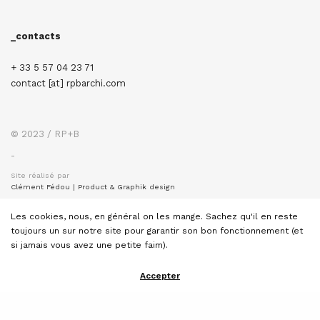
_contacts
+ 33 5 57 04 23 71
contact [at] rpbarchi.com
© 2023 / RP+B
-
Site réalisé par
Clément Fédou | Product & Graphik design
Les cookies, nous, en général on les mange. Sachez qu'il en reste
toujours un sur notre site pour garantir son bon fonctionnement (et
si jamais vous avez une petite faim).
RP + B |
architecture
Accepter